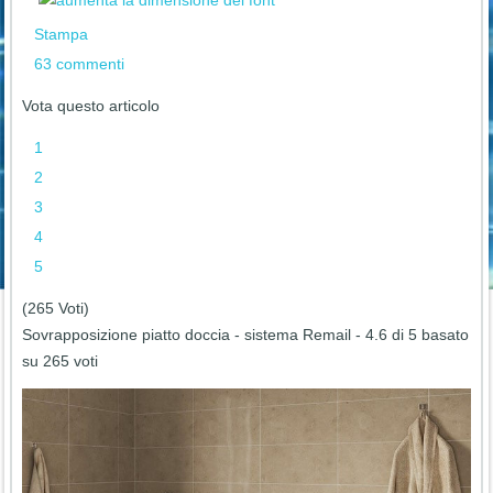
Stampa
63
commenti
Vota questo articolo
1
2
3
4
5
(265 Voti)
Sovrapposizione piatto doccia - sistema Remail
-
4.6
di
5
basato
su
265
voti