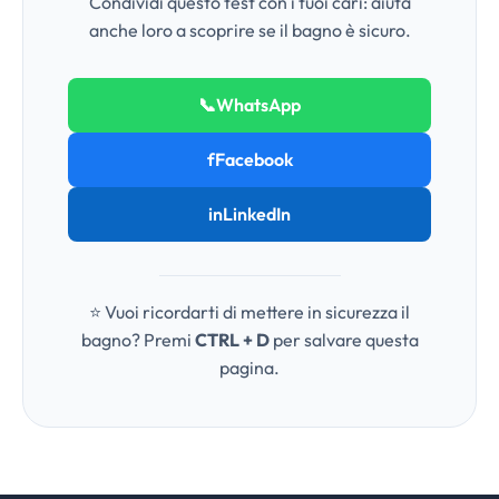
Condividi questo test con i tuoi cari: aiuta
anche loro a scoprire se il bagno è sicuro.
📞
WhatsApp
f
Facebook
in
LinkedIn
⭐ Vuoi ricordarti di mettere in sicurezza il
bagno? Premi
CTRL + D
per salvare questa
pagina.