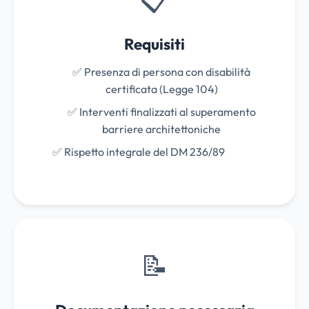
Requisiti
✅ Presenza di persona con disabilità
certificata (Legge 104)
✅ Interventi finalizzati al superamento
barriere architettoniche
✅ Rispetto integrale del DM 236/89
📝