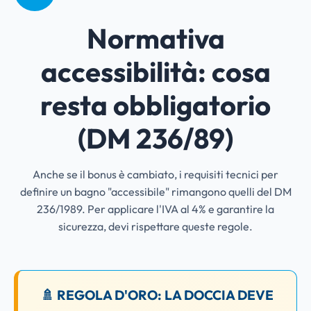
Normativa
accessibilità: cosa
resta obbligatorio
(DM 236/89)
Anche se il bonus è cambiato, i requisiti tecnici per
definire un bagno "accessibile" rimangono quelli del DM
236/1989. Per applicare l'IVA al 4% e garantire la
sicurezza, devi rispettare queste regole.
🚿 REGOLA D'ORO: LA DOCCIA DEVE