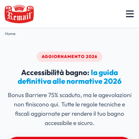
Home
AGGIORNAMENTO 2026
Accessibilità bagno:
la guida
definitiva alle normative 2026
Bonus Barriere 75% scaduto, ma le agevolazioni
non finiscono qui. Tutte le regole tecniche e
fiscali aggiornate per rendere il tuo bagno
accessibile e sicuro.