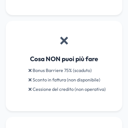
❌
Cosa NON puoi più fare
❌ Bonus Barriere 75% (scaduto)
❌ Sconto in fattura (non disponibile)
❌ Cessione del credito (non operativa)