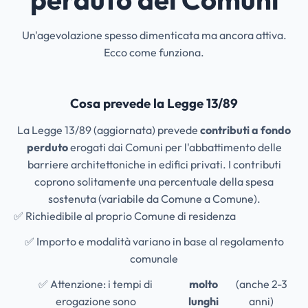
Un'agevolazione spesso dimenticata ma ancora attiva.
Ecco come funziona.
Cosa prevede la Legge 13/89
La Legge 13/89 (aggiornata) prevede
contributi a fondo
perduto
erogati dai Comuni per l'abbattimento delle
barriere architettoniche in edifici privati. I contributi
coprono solitamente una percentuale della spesa
sostenuta (variabile da Comune a Comune).
✅ Richiedibile al proprio Comune di residenza
✅ Importo e modalità variano in base al regolamento
comunale
✅ Attenzione: i tempi di
molto
(anche 2-3
erogazione sono
lunghi
anni)