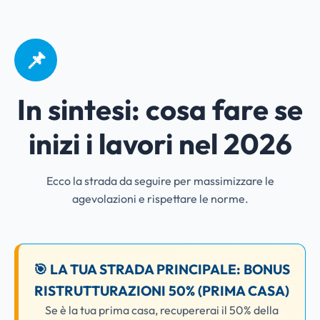
📌
In sintesi: cosa fare se
inizi i lavori nel 2026
Ecco la strada da seguire per massimizzare le
agevolazioni e rispettare le norme.
🎯 LA TUA STRADA PRINCIPALE: BONUS
RISTRUTTURAZIONI 50% (PRIMA CASA)
Se è la tua prima casa, recupererai il 50% della