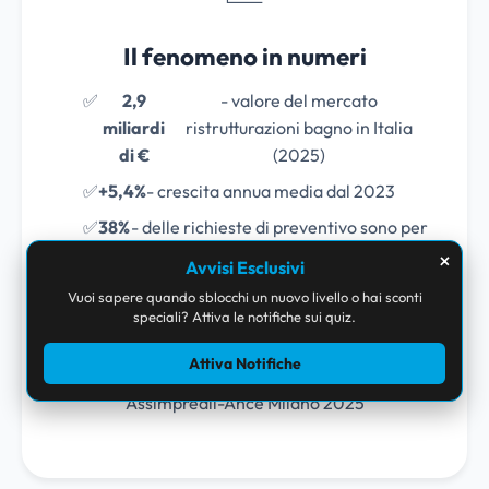
Il fenomeno in numeri
✅
2,9
- valore del mercato
miliardi
ristrutturazioni bagno in Italia
di €
(2025)
✅
+5,4%
- crescita annua media dal 2023
✅
38%
- delle richieste di preventivo sono per
sostituzione vasca → doccia
×
Avvisi Esclusivi
✅
64%
- delle abitazioni italiane ha bagni
Vuoi sapere quando sblocchi un nuovo livello o hai sconti
inferiori a 6 m² (ISTAT 2025)
speciali? Attiva le notifiche sui quiz.
Attiva Notifiche
Fonte: Cresme-FederlegnoArredo,
Assimpredil-Ance Milano 2025