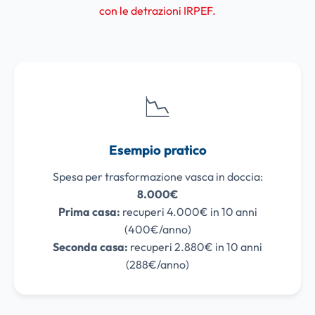
con le detrazioni IRPEF.
📉
Esempio pratico
Spesa per trasformazione vasca in doccia:
8.000€
Prima casa:
recuperi 4.000€ in 10 anni
(400€/anno)
Seconda casa:
recuperi 2.880€ in 10 anni
(288€/anno)