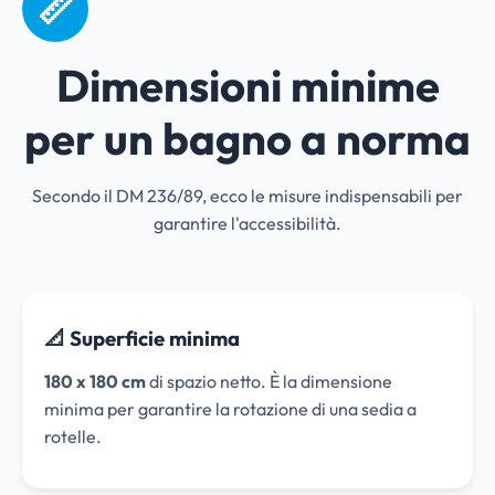
📏
Dimensioni minime
per un bagno a norma
Secondo il DM 236/89, ecco le misure indispensabili per
garantire l'accessibilità.
📐 Superficie minima
180 x 180 cm
di spazio netto. È la dimensione
minima per garantire la rotazione di una sedia a
rotelle.