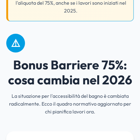
l'aliquota del 75%, anche se i lavori sono iniziati nel
2025.
⚠️
Bonus Barriere 75%:
cosa cambia nel 2026
La situazione per l'accessibilità del bagno è cambiata
radicalmente. Ecco il quadro normativo aggiornato per
chi pianifica lavori ora.